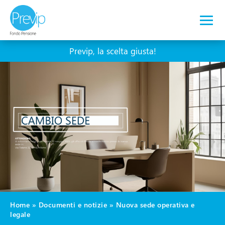
Previp, la
scelta
giusta!
Home
»
Documenti e notizie
»
Nuova sede operativa e
legale